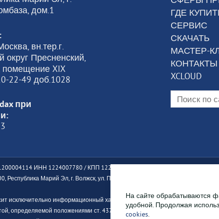
омбаза, дом.1
ГДЕ КУПИТ
СЕРВИС
:
СКАЧАТЬ
осква, вн.тер.г.
МАСТЕР-К
 округ Пресненский,
КОНТАКТЫ
6, помещение XIX
XCLOUD
120-22-49 доб.1028
dax при
и:
23
200004114 ИНН 1224007780 / КПП 122401001
, Республика Марий Эл, г. Волжск, ул. Промбаза, дом 1, помещение 7А, этаж 1
На сайте обрабатываются фа
сит исключительно информационный характер, и информация, размещенная н
удобной. Продолжая использ
ой, определяемой положениями ст. 437 ГК РФ. Производитель оставляет за 
cookies
.