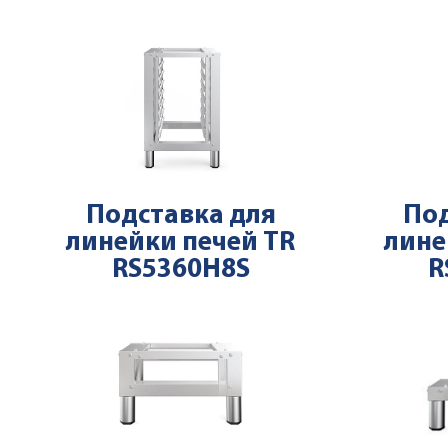
Подставка для
Под
линейки печей TR
лине
RS5360H8S
R