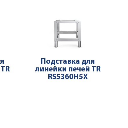
ля
Подставка для
 TR
линейки печей TR
RS5360H5X