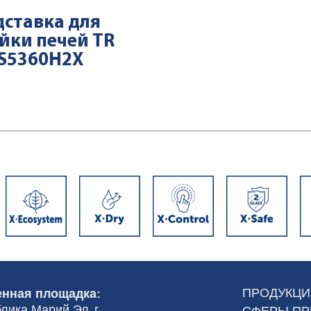
ставка для
йки печей TR
S5360H2X
ПРОДУКЦИ
нная площадка:
лика Марий Эл, г.
СФЕРЫ П