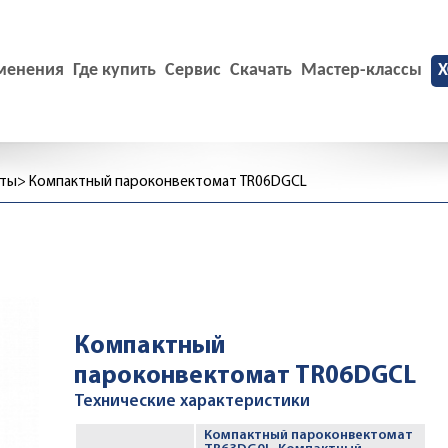
менения
Где купить
Сервис
Скачать
Мастер-классы
X
аты
Компактный пароконвектомат TR06DGCL
Компактный
пароконвектомат TR06DGCL
Технические характеристики
Компактный пароконвектомат