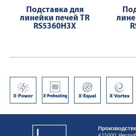
Подставка для
Под
линейки печей TR
лине
RS5360H3X
R
Производстве
425000, Респуб