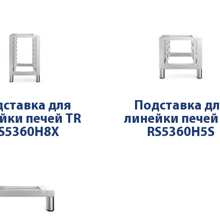
ставка для
Подставка д
йки печей TR
линейки печей
S5360H8X
RS5360H5S