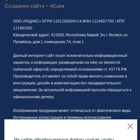
Создание сайта —
HCube
ООО «РАДАКС» ОГРН 1201200004114 ИНН 1224007780 / КПП
122401001
Юридический адрес: 425000, Республика Марий Эл, г. Волжск, ул.
Промбаза, дом 1, помещение 7А, этаж 1
Данный интернет-сайт носит исключительно информационный
характер, и информация, размещенная на нём, не является
публичной офертой, определяемой положениями ст. 437 ГК РФ.
Производитель оставляет за собой право вносить изменения в
конструкцию, дизайн и комплектацию без предварительного
уведомления. За актуальной информацией просьба обращаться к
официальному дилеру.
Изображение продукции может отличаться от фактического вида.
Интерьерные иллюстрации и примеры использования
оборудования являются вариантами эксплуатации. Просим
внимательно знакомиться с техническими характеристиками
оборудования.
На сайте обрабатываются файлы cookies, чтобы