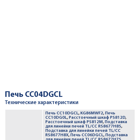
Печь CC04DGCL
Технические характеристики
Печь CC10DGCL
,
KG86MWF2
,
Печь
CC10DG0L
,
Расстоечный шкаф PS812D
,
Расстоечный шкаф PS812M
,
Подставка
для линейки печей TL/CC RS8677H8S
,
Подставка для линейки печей TL/CC
RS8677H8X
,
Печь CC06DGCL
,
Подставка
для линейки печей TL/CC RS8677H7S
,