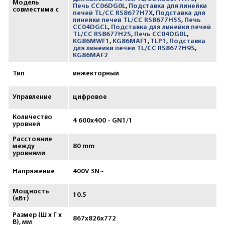
Модель
Печь CC06DG0L
,
Подставка для линейки
совместима с
печей TL/CC RS8677H7X
,
Подставка для
линейки печей TL/CC RS8677H5S
,
Печь
CC04DGCL
,
Подставка для линейки печей
TL/CC RS8677H2S
,
Печь CC04DG0L
,
KG86MWF1
,
KG86MAF1
,
TLP1
,
Подставка
для линейки печей TL/CC RS8677H9S
,
KG86MAF2
Тип
инжекторный
Управление
цифровое
Количество
4 600х400 - GN1/1
уровней
Расстояние
между
80 mm
уровнями
Напряжение
400V 3N~
Мощность
10.5
(кВт)
Размер (Ш х Г х
867х826х772
В), мм