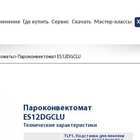
менения
Где купить
Сервис
Скачать
Мастер-классы
X
томаты
Пароконвектомат ES12DGCLU
Пароконвектомат
ES12DGCLU
Технические характеристики
TLP1
,
Подставка для линейки