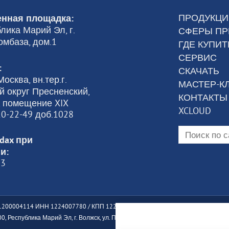
ПРОДУКЦИ
нная площадка:
лика Марий Эл, г.
СФЕРЫ П
омбаза, дом.1
ГДЕ КУПИТ
СЕРВИС
:
СКАЧАТЬ
осква, вн.тер.г.
МАСТЕР-К
 округ Пресненский,
КОНТАКТЫ
6, помещение XIX
XCLOUD
120-22-49 доб.1028
dax при
и:
23
200004114 ИНН 1224007780 / КПП 122401001
, Республика Марий Эл, г. Волжск, ул. Промбаза, дом 1, помещение 7А, этаж 1