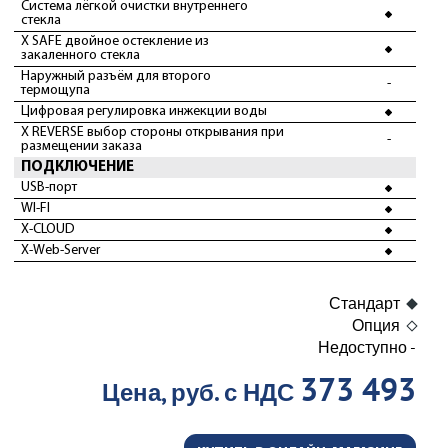
Система лёгкой очистки внутреннего
стекла
X SAFE двойное остекление из
закаленного стекла
Наружный разъём для второго
-
термощупа
Цифровая регулировка инжекции воды
X REVERSE выбор стороны открывания при
-
размещении заказа
ПОДКЛЮЧЕНИЕ
USB-порт
WI-FI
X-CLOUD
X-Web-Server
Стандарт
Опция
Недоступно -
373 493
Цена, руб. с НДС