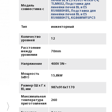
печей BL и ES RS9374H9SPC4
,
TLMK02
,
Подставка для
Модель
линейки печей BL и ES
совместима с
RS9880H8S
,
Подставка для
линейки печей BL и ES
RS9880H7S
,
KG86MWFSPC5
Тип
инжекторный
Количество
12
уровней
Расстояние
между
70mm
уровнями
Напряжение
400V 3N~
Мощность
15,8kW
(кВт)
Размер (Ш х Г х
987x916x1170
В), мм
Максимальная
температура
260
приготовления