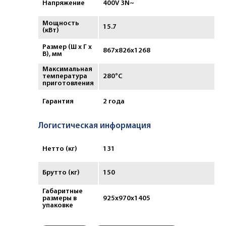
Напряжение
400V 3N~
Мощность
15.7
(кВт)
Размер (Ш х Г х
867х826х1268
В), мм
Максимальная
температура
280°С
приготовления
Гарантия
2 года
Логистическая информация
Нетто (кг)
131
Брутто (кг)
150
Габаритные
размеры в
925x970x1405
упаковке