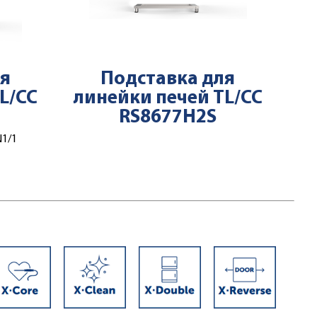
ля
Подставка для
L/CC
линейки печей TL/CC
RS8677H2S
N1/1