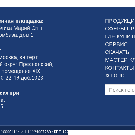
ПРОДУКЦИ
нная площадка:
лика Марий Эл, г.
СФЕРЫ П
омбаза, дом.1
ГДЕ КУПИТ
СЕРВИС
:
СКАЧАТЬ
осква, вн.тер.г.
МАСТЕР-К
 округ Пресненский,
КОНТАКТЫ
6, помещение XIX
XCLOUD
120-22-49 доб.1028
dax при
и:
23
200004114 ИНН 1224007780 / КПП 122401001