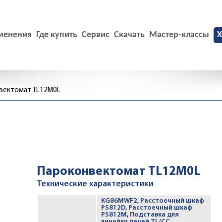
менения
Где купить
Сервис
Скачать
Мастер-классы
X
вектомат TL12M0L
Пароконвектомат TL12M0L
Технические характеристики
KG86MWF2
,
Расстоечный шкаф
PS812D
,
Расстоечный шкаф
PS812M
,
Подставка для
линейки печей TL/CC