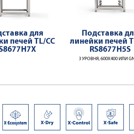
ставка для
Подставка д
ки печей TL/CC
линейки печей T
S8677H7X
RS8677H5S
3 УРОВНЯ, 600Х400 ИЛИ G