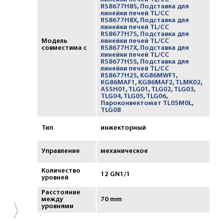
RS8677H8S
,
Подставка для
линейки печей TL/CC
RS8677H8X
,
Подставка для
линейки печей TL/CC
RS8677H7S
,
Подставка для
Модель
линейки печей TL/CC
совместима с
RS8677H7X
,
Подставка для
линейки печей TL/CC
RS8677H5S
,
Подставка для
линейки печей TL/CC
RS8677H2S
,
KG86MWF1
,
KG86MAF1
,
KG86MAF2
,
TLMK02
,
ASSH01
,
TLG01
,
TLG02
,
TLG03
,
TLG04
,
TLG05
,
TLG06
,
Пароконвектомат TL05M0L
,
TLG08
Тип
инжекторный
Управление
механическое
Количество
12 GN1/1
уровней
Расстояние
между
70 mm
уровнями