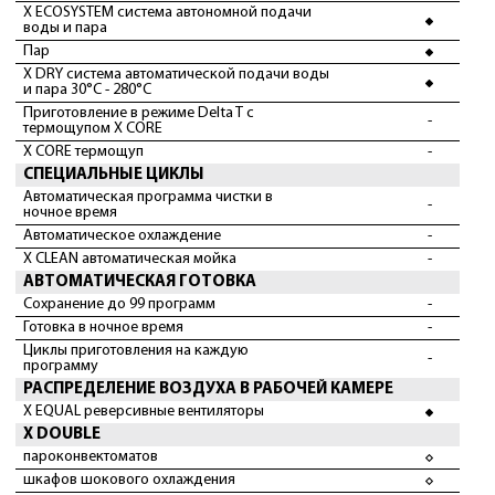
X ECOSYSTEM система автономной подачи
воды и пара
Пар
X DRY система автоматической подачи воды
и пара 30°С - 280°С
Приготовление в режиме Delta T с
-
термощупом X CORE
X CORE термощуп
-
СПЕЦИАЛЬНЫЕ ЦИКЛЫ
Автоматическая программа чистки в
-
ночное время
Автоматическое охлаждение
-
X CLEAN автоматическая мойка
-
АВТОМАТИЧЕСКАЯ ГОТОВКА
Сохранение до 99 программ
-
Готовка в ночное время
-
Циклы приготовления на каждую
-
программу
РАСПРЕДЕЛЕНИЕ ВОЗДУХА В РАБОЧЕЙ КАМЕРЕ
X EQUAL реверсивные вентиляторы
X DOUBLE
пароконвектоматов
шкафов шокового охлаждения