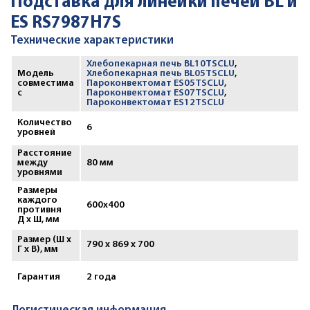
Подставка для линейки печей BL и
ES RS7987H7S
Технические характеристики
Хлебопекарная печь BL10TSCLU
,
Модель
Хлебопекарная печь BL05TSCLU
,
совместима
Пароконвектомат ES05TSCLU
,
с
Пароконвектомат ES07TSCLU
,
Пароконвектомат ES12TSCLU
Количество
6
уровней
Расстояние
между
80 мм
уровнями
Размеры
каждого
600x400
противня
Д х Ш, мм
Размер (Ш х
790 x 869 x 700
Г х В), мм
Гарантия
2 года