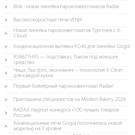
Blok - новая линейка пароконвектоматов Radax
>
Высокоскоростные печи VENIX
>
Новая линейка пароконветоматов Тургенев с X-
>
Cloud
Конденсационная вытяжка KG46 для линейки Gogol
>
RS8677H9S — подставка с баком под моющее
>
средство
Чище, быстрее, экономнее – технология X-Clean
>
для каждой кухни
Первый бойлерный пароконвектомат Radax!
>
Приглашаем специалистов на Modern Bakery 2024
>
RADAX лауреат конкурса «100 лучших товаров
>
России»
Конвекционные печи Gogol пополнились новой
>
моделью на 3 уровня