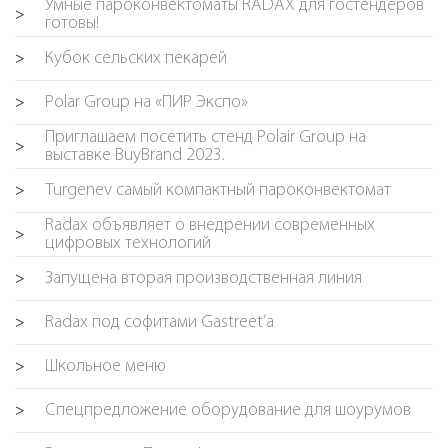
Умные пароконвектоматы RADAX для гостендеров
>
готовы!
Кубок сельских пекарей
>
Polar Group на «ПИР Экспо»
>
Приглашаем посетить стенд Polair Group на
>
выставке BuyBrand 2023.
Turgenev самый компактный пароконвектомат
>
Radax объявляет о внедрении современных
>
цифровых технологий
Запущена вторая производственная линия
>
Radax под софитами Gastreet’a
>
Школьное меню
>
Спецпредложение оборудование для шоурумов
>