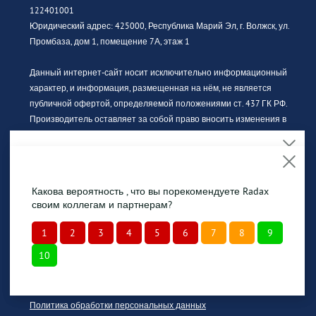
122401001
Юридический адрес: 425000, Республика Марий Эл, г. Волжск, ул.
Промбаза, дом 1, помещение 7А, этаж 1
Данный интернет-сайт носит исключительно информационный
характер, и информация, размещенная на нём, не является
публичной офертой, определяемой положениями ст. 437 ГК РФ.
Производитель оставляет за собой право вносить изменения в
конструкцию, дизайн и комплектацию без предварительного
уведомления. За актуальной информацией просьба обращаться к
официальному дилеру.
На сайте обрабатываются файлы cookies, чтобы
сделать Вашу работу максимально удобной.
Какова вероятность , что вы порекомендуете Radax
Изображение продукции может отличаться от фактического вида.
Продолжая использовать сайт, Вы даете
согласие на
своим коллегам и партнерам?
Интерьерные иллюстрации и примеры использования
обработку файлов cookies
.
оборудования являются вариантами эксплуатации. Просим
1
2
3
4
5
6
7
8
9
внимательно знакомиться с техническими характеристиками
10
Согласен
оборудования.
Политика конфиденциальности
Политика обработки персональных данных